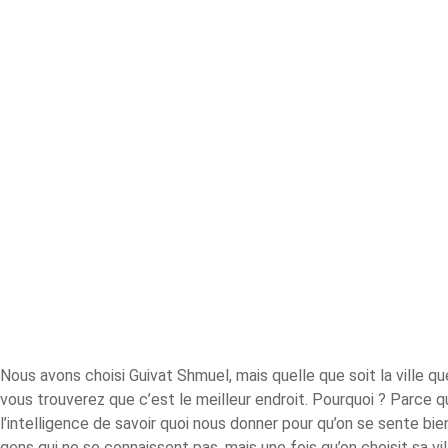
Nous avons choisi Guivat Shmuel, mais quelle que soit la ville q
vous trouverez que c’est le meilleur endroit. Pourquoi ? Parce que
l’intelligence de savoir quoi nous donner pour qu’on se sente bie
gens qui ne se connaissent pas, mais une fois qu’on choisit sa vill