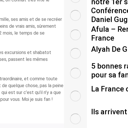
notre 1er 
Conférence
Daniel Gu
amille, ses amis et de se recréer
leins de vrais amis, sûrement
Afula – Re
 2 mois, le temps de se
France
Alyah De G
les excursions et shabatot
sses, passent les mêmes
5 bonnes r
pour sa fa
 extraordinaire, et comme toute
nt de quelque chose, pas la peine
La France c
qui est sur c’est qu’il n’y a que
our vous. Moi je suis fan !
Ils arrivent