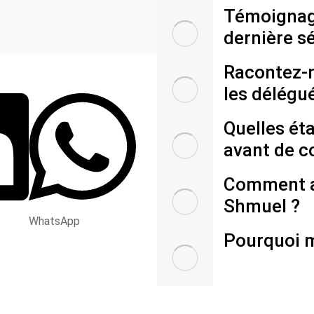
Témoignage
dernière s
Racontez-n
les délégu
Quelles ét
avant de c
Comment av
Shmuel ?
WhatsApp
Pourquoi m