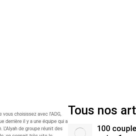
Tous nos art
ue vous choisissez avec l’ADG,
 derrière il y a une équipe qui a
100 couple
n. L’Alyah de groupe réunit des
e, on connait très vite le