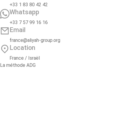
+33 1 83 80 42 42
Whatsapp
+33 7 57 99 16 16
Email
france@aliyah-group.org
Location
France / Israël
La méthode ADG
2 ans d’accompagnement
Oulpan Pré-Alyah
Voyage d’étude
La méthode scolaire ADG
Conférence d’experts