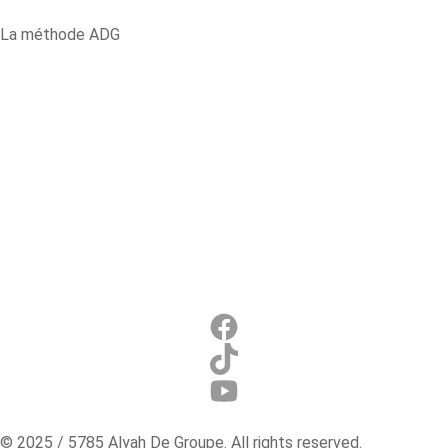
La méthode ADG
2 ans d’accompagnement
Oulpan Pré-Alyah
Voyage d’étude
La méthode scolaire ADG
Conférence d’experts
ERTEZ programme médecins
© 2025 / 5785 Alyah De Groupe. All rights reserved.